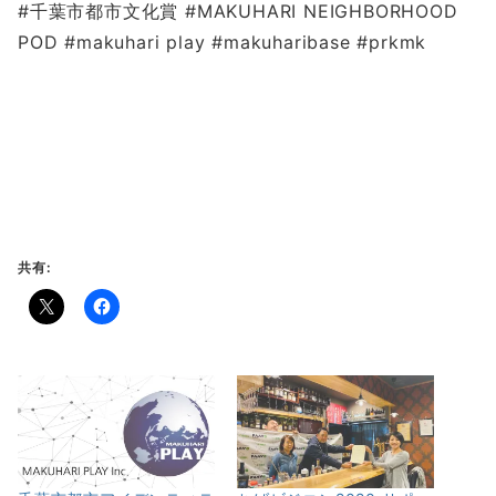
#千葉市都市文化賞 #MAKUHARI NEIGHBORHOOD
POD #makuhari play #makuharibase #prkmk
共有: