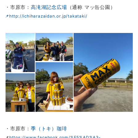
・市原市：
高滝湖記念広場
（通称 マッ缶公園）
📌http://ichiharazaidan.or.jp/takataki/
・市原市：
季（トキ）珈琲
📌
https://www.facebook.com/%E5%AD%A3-