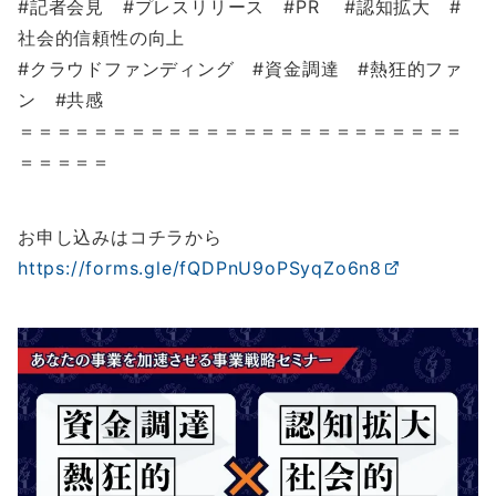
#記者会見 #プレスリリース #PR #認知拡大 #
社会的信頼性の向上
#クラウドファンディング #資金調達 #熱狂的ファ
ン #共感
＝＝＝＝＝＝＝＝＝＝＝＝＝＝＝＝＝＝＝＝＝＝＝＝
＝＝＝＝＝
お申し込みはコチラから
https://forms.gle/fQDPnU9oPSyqZo6n8