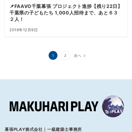
📌FAAVO千葉幕張 プロジェクト進捗【残り22日】
千葉県の子どもたち 1,000人招待まで、あと６３
２人！
2019年12月9日
投
1
2
次へ
稿
の
ペ
ー
ジ
送
り
幕張PLAY株式会社｜一級建築士事務所