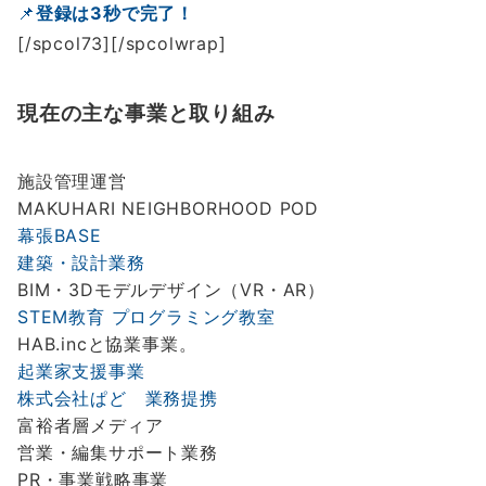
📌
登録は
3
秒で完了！
[/spcol73][/spcolwrap]
現在の主な事業と取り組み
施設管理運営
MAKUHARI NEIGHBORHOOD POD
幕張
BASE
建築・設計業務
BIM・3Dモデルデザイン（VR・AR）
STEM
教育
プログラミング教室
HAB.incと協業事業。
起業家支援事業
株式会社ぱど 業務提携
富裕者層メディア
営業・編集サポート業務
PR・事業戦略事業