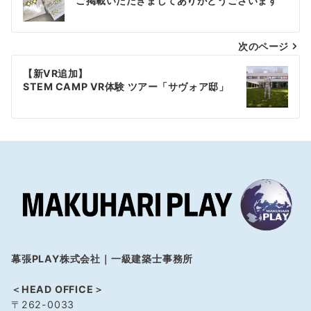
稿
ご掲載いただきましてありがとうございます
ナ
次のページ
ビ
ゲ
【新VR追加】
STEM CAMP VR体験 ツアー「サヴォア邸」
ー
シ
ョ
ン
幕張PLAY株式会社｜一級建築士事務所
＜HEAD OFFICE＞
〒262-0033