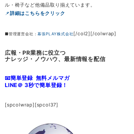
ル・椅子など他備品取り揃えています。
📌
詳細はこちらをクリック
[/col2][/colwrap]
■
管理運営会社：
幕張
PLAY
株式会社
広報・
PR
業務に役立つ
ナレッジ・ノウハウ、最新情報を配信
📧
簡単登録
無料メルマガ
LINE
＠
3
秒で簡単登録！
[spcolwrap][spcol37]