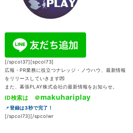
[/spcol37][spcol73]
広報・PR業務に役立つナレッジ・ノウハウ、最新情報
をリリースしていきます💌
また、幕張PLAY株式会社の最新情報をお知らせ。
makuhariplay
ID
検索は ＠
📌
登録は
3
秒で完了！
[/spcol73][/spcolwr