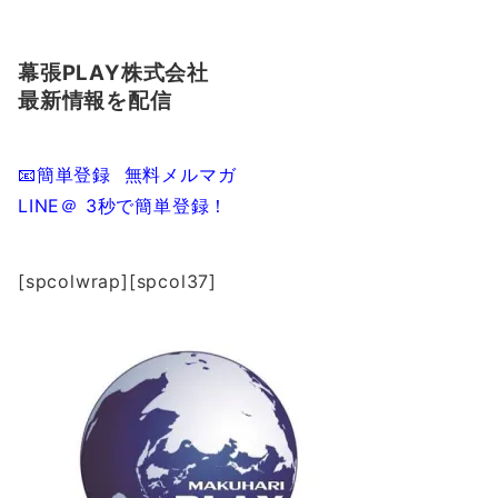
幕張
PLAY
株式会社
最新情報を配信
📧
簡単登録
無料メルマガ
LINE
＠
3
秒で簡単登録！
[spcolwrap][spcol37]