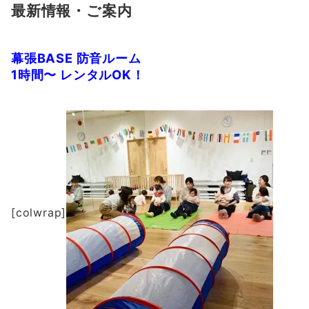
最新情報・ご案内
幕張
BASE
防音ルーム
1
時間〜
レンタル
OK
！
[colwrap]