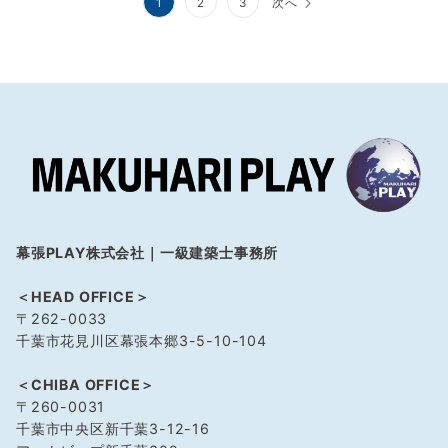
投
1
2
3
次へ
稿
の
ペ
ー
ジ
送
り
幕張PLAY株式会社｜一級建築士事務所
＜HEAD OFFICE＞
〒262-0033
千葉市花見川区幕張本郷3-5-10-104
＜CHIBA OFFICE＞
〒260-0031
千葉市中央区新千葉3-12-16