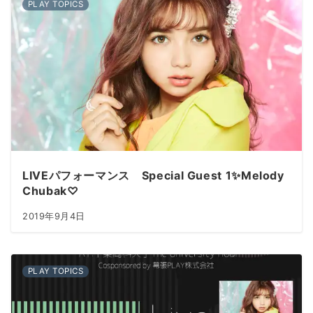
PLAY TOPICS
LIVEパフォーマンス Special Guest 1✨Melody
Chubak♡
2019年9月4日
PLAY TOPICS